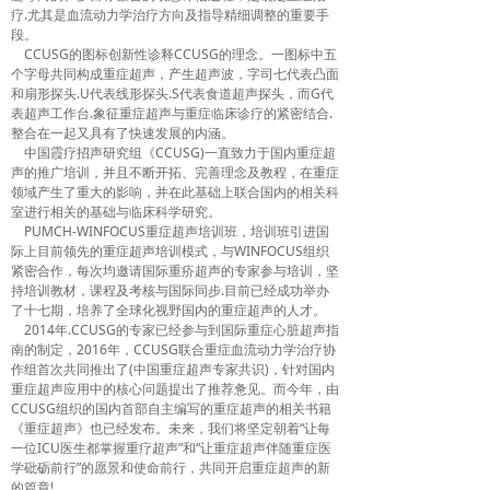
疗.尤其是血流动力学治疗方向及指导精细调整的重要手
人才招聘
段。
CCUSG的图标创新性诊释CCUSG的理念。一图标中五
杂志社
个字母共同构成重症超声，产生超声波，字司七代表凸面
和扇形探头.U代表线形探头.S代表食道超声探头，而G代
表超声工作台.象征重症超声与重症临床诊疗的紧密结合.
整合在一起又具有了快速发展的内涵。
中国霞疗招声研究组《CCUSG)一直致力于国内重症超
声的推广培训，并且不断开拓、完善理念及教程，在重症
领域产生了重大的影响，并在此基础上联合国内的相关科
室进行相关的基础与临床科学研究。
PUMCH-WINFOCUS重症超声培训班，培训班引进国
际上目前领先的重症超声培训模式，与WINFOCUS组织
紧密合作，每次均邀请国际重疥超声的专家参与培训，坚
持培训教材，课程及考核与国际同步.目前已经成功举办
了十七期，培养了全球化视野国内的重症超声的人才。
2014年.CCUSG的专家已经参与到国际重症心脏超声指
南的制定，2016年，CCUSG联合重症血流动力学治疗协
作组首次共同推出了(中国重症超声专家共识)，针对国内
重症超声应用中的核心问题提出了推荐惫见。而今年，由
CCUSG组织的国内首部自主编写的重症超声的相关书籍
《重症超声》也已经发布。未来，我们将坚定朝着“让每
一位ICU医生都掌握重疗超声”和“让重症超声伴随重症医
学砒砺前行”的愿景和使命前行，共同开启重症超声的新
的篇章!