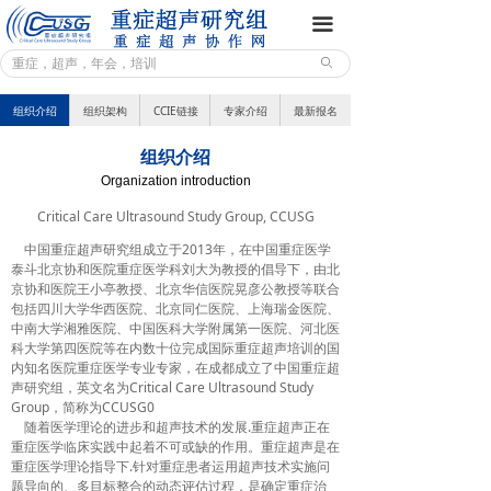
重症超声研究组
끀
ꄙ
前沿动态
组织介绍
组织架构
CCIE链接
专家介绍
最新报名
专业园地
组织介绍
学术年会
Organization introduction
Critical Care Ultrasound Study Group, CCUSG
培训教学
中国重症超声研究组成立于2013年，在中国重症医学
联系我们
泰斗北京协和医院重症医学科刘大为教授的倡导下，由北
京协和医院王小亭教授、北京华信医院晃彦公教授等联合
包括四川大学华西医院、北京同仁医院、上海瑞金医院、
课程体系
中南大学湘雅医院、中国医科大学附属第一医院、河北医
科大学第四医院等在内数十位完成国际重症超声培训的国
培训架构
内知名医院重症医学专业专家，在成都成立了中国重症超
声研究组，英文名为Critical Care Ultrasound Study
Group，简称为CCUSG0
培训通知
随着医学理论的进步和超声技术的发展.重症超声正在
重症医学临床实践中起着不可或缺的作用。重症超声是在
鸣谢页面
重症医学理论指导下.针对重症患者运用超声技术实施问
题导向的、多目标整合的动态评估过程，是确定重症治