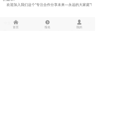
欢迎加入我们这个“专注合作分享未来—永远的大家庭”!
낀
뀹
넙
中文
ꀅ
首页
报名
我的
地址：
北京市东城区广渠门内大街121号搜宝崇文大
厦204-205
邮箱：
international@ccusg.cn;training@ccusg.cn
(培训);
重症超声研究组隶属于北京重症超声研究会
京ICP备2022024442号-1
本网站由阿里云提供云计算及安全服务