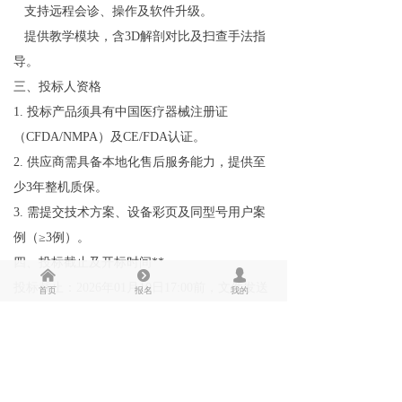
支持远程会诊、操作及软件升级。
提供教学模块，含3D解剖对比及扫查手法指
导。
三、投标人资格
1. 投标产品须具有中国医疗器械注册证
（CFDA/NMPA）及CE/FDA认证。
2. 供应商需具备本地化售后服务能力，提供至
少3年整机质保。
3. 需提交技术方案、设备彩页及同型号用户案
例（≥3例）。
四
、投标截止及开标时间**
낀
뀹
넙
投标截止：
2026
年
01
月
10
日17:00前
，文件发送
首页
报名
我的
下面邮箱
开标时间：
2026
年
01
月
20
日
前等通知
五
、联系方式**
联系人：
张青