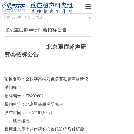
重症超声研究组
끀
ꄙ
前沿动态
北京重症超声研究会招标公告
专业园地
学术年会
北京重症超声研
究会
招标公告
培训教学
联系我们
项目名称：全数字高端彩色多普勒超声诊断仪
课程体系
采购项目
招标编号：
ZB202601
培训架构
采购单位：
北京重症超声研究会
发布时间：202
6
年
01
月
6
日
培训通知
一、项目概况
鸣谢页面
根据
北京重症超声研究会
临床诊疗及科研需