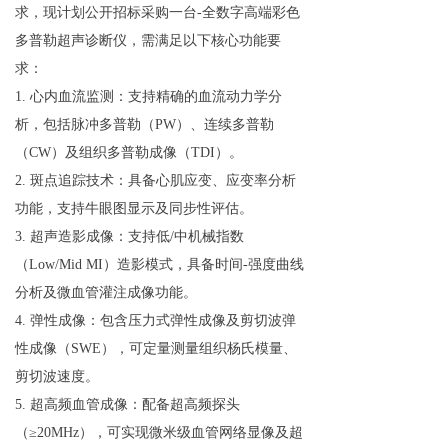
求，现计划公开招标采购一台
-
全数字高端彩色
人才招聘
多普勒超声诊断仪，需满足以下核心功能要
杂志社
求：
1. 心内血流监测：支持精确的血流动力学分
析，包括脉冲多普勒（PW）、连续多普勒
（CW）及组织多普勒成像（TDI）。
2. 斑点追踪技术：具备心肌应变、应变率分析
功能，支持牛眼图显示及同步性评估。
3. 超声造影成像：支持低/中机械指数
（Low/Mid MI）造影模式，具备时间-强度曲线
分析及微血管灌注成像功能。
4. 弹性成像：包含压力式弹性成像及剪切波弹
性成像（SWE），可定量测量组织杨氏模量、
剪切波速度。
5. 超高频血管成像：配备超高频探头
（≥20MHz），可实现微米级血管网络显像及超