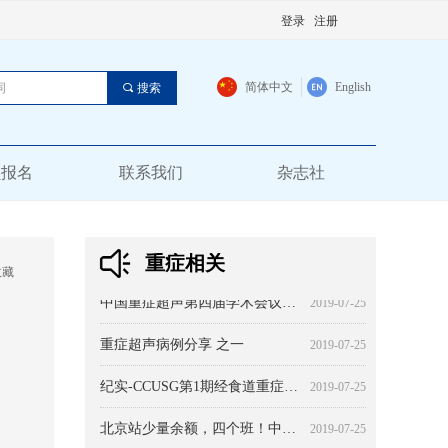
登录
注册
简体中文
English
끠
搜索
员报名
联系我们
杂志社
重症相关
收藏
临床血流动力学：治疗的诠释
超声心动图的 20 种基本切面
如何合理利用超声心动图
CCUSG腔静脉和容量反应性-第一部分
ICU中经胸超声在胸腔积液中的应用（1）----从诊断到治疗 综述
经颅二维超声及彩色多普勒成像在急诊当中的应用 第一部分
超声监测重症患者肾脏血流动力学
我爱生理之中心静脉压:从临床回归生理
重症血流动力学治疗-北京共识 之 血流动力学无处不在
【规范】系统化检查方案-CCUE和Advanced-CCUE流程
中国重症超声临床应用规范-心脏评估规范
重症超声临床应用技术规范-基础+心脏
实用指南-床旁重症超声的常见陷阱 引言
2019-07-26
2019-07-25
2019-07-25
2019-07-25
2019-07-25
2019-07-25
2019-07-25
2019-07-25
2019-07-25
2019-07-25
2019-07-25
2019-07-25
2019-07-25
中国重症超声第四届学术会议暨重症超声系列培训班（河北站）第二次会议通知
2019-07-25
重症超声病例分享 之一
2019-07-25
纪实-CCUSG第1期经食道重症超声（ICU-TEE）培训班
2019-07-25
北京站少量余额，四个班！中华医学会北京分会继续教育精品课程培训系列 -CCUSG第132期重症超声系列培训班（北京站） 培训通知
2019-07-25