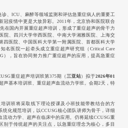
急诊、ICU、麻醉等领域监测和评估急重症病人的重要工
冠疫情中更是大放异彩。2011年，北京协和医院联合
）率先在国内开展重症超声培训，形成了重症超声的骨干力
属医院、四川大学华西医院、中南大学湘雅医院、上海交
第四医院、中国医科大学第一附属医院、首都医科大学
院一起牵头成立重症超声研究组（Critical Care
）简称（CCUSG），旨在协同努力推广重症超声的应用，提高急重症
CUSG重症超声培训班第375期（
三亚站
）拟于
2026年01
超声基本培训班、重症超声血流动力学班。会期2天，特
次培训班将采取线下理论授课及小班技能带教结合的方
统化规范培训，以CCUSG核心团队讲师为骨干，详细
流动力学、超声在临床中的应用。仍将延续CCUSG重
区别于传统超声的关注点，以急重症理念为核心，多目