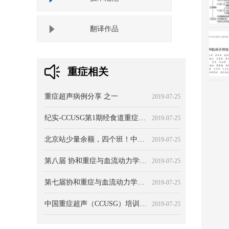
翻译作品
重症相关
超声心动图的 20 种基本切面
如何合理利用超声心动图
CCUSG腔静脉和容量反应性-第一部分
中国重症超声第四届学术会议暨重症超声系列培训班（河北站）第二次会议通知
经颅二维超声及彩色多普勒成像在急诊当中的应用 第一部分
在重症医学科应用超声十个好的理由
超声监测重症患者肾脏血流动力学
我爱生理之中心静脉压:从临床回归生理
重症血流动力学治疗-北京共识 之 血流动力学无处不在
【规范】系统化检查方案-CCUE和Advanced-CCUE流程
中国重症超声临床应用规范-心脏评估规范
重症超声临床应用技术规范-基础+心脏
实用指南-床旁重症超声的常见陷阱 引言
2019-07-25
2019-07-25
2019-07-25
2019-07-25
2019-07-25
2019-07-25
2019-07-25
2019-07-25
2019-07-25
2019-07-25
2019-07-25
2019-07-25
2019-07-25
重症超声病例分享 之一
2019-07-25
纪实-CCUSG第1期经食道重症超声（ICU-TEE）培训班
2019-07-25
北京站少量余额，四个班！中华医学会北京分会继续教育精品课程培训系列 -CCUSG第132期重症超声系列培训班（北京站） 培训通知
2019-07-25
第八届 协和重症与血流动力学大会 主题：本质与突破
2019-07-25
第七届协和重症与血流动力学大会
2019-07-25
中国重症超声（CCUSG）培训体系
2019-07-25
临床血流动力学：治疗的诠释
2019-07-25